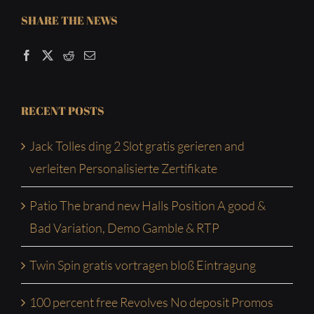
SHARE THE NEWS
RECENT POSTS
Jack Tolles ding 2 Slot gratis gerieren and
verleiten Personalisierte Zertifikate
Patio The brand new Halls Position A good &
Bad Variation, Demo Gamble & RTP
Twin Spin gratis vortragen bloß Eintragung
100 percent free Revolves No deposit Promos