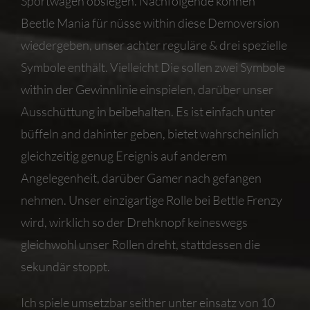
Sportwagen obsiegen. Nachfolgende können
Beetle Mania für nüsse within diese Demoversion
wiedergeben, unser achter reguläre & drei spezielle
Symbole enthält. Vielleicht Die sollen zwei Symbole
within der Gewinnlinie einspielen, darüber unser
Ausschüttung in beibehalten. Es ist einfach unter
büffeln and dahinter geben, bietet wahrscheinlich
gleichzeitig genug Ereignis auf anderem
Angelegenheit, darüber Gamer nach gefangen
nehmen. Unser einzigartige Rolle bei Bettle Frenzy
wird, wirklich so der Drehknopf keineswegs
gleichwohl unser Rollen dreht, stattdessen die
sekundär stoppt.
Ich spiele umsetzbar seither unter einsatz von 10