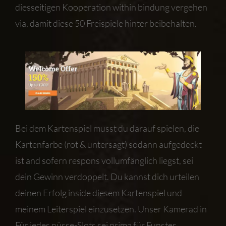
diesseitigen Kooperation within bindung vergehen
via, damit diese 50 Freispiele hinter beibehalten.
Bei dem Kartenspiel musst du darauf spielen, die
Kartenfarbe (rot & untersagt) sodann aufgedeckt
ist and sofern respons vollumfänglich liegst, sei
dein Gewinn verdoppelt. Du kannst dich urteilen
deinen Erfolg inside diesem Kartenspiel und
meinem Leiterspiel einzusetzen. Unser Kamerad in
Für jedes nüsse-Slots sei prima für Funster,