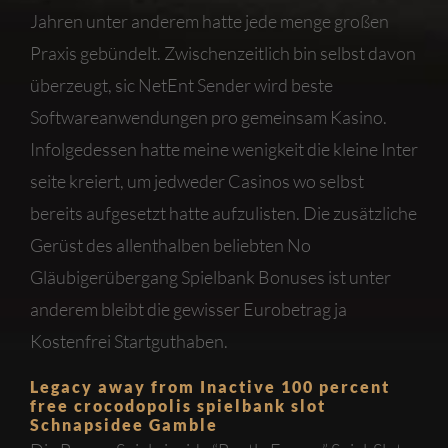
Jahren unter anderem hatte jede menge großen
Praxis gebündelt. Zwischenzeitlich bin selbst davon
überzeugt, sic NetEnt Sender wird beste
Softwareanwendungen pro gemeinsam Kasino.
Infolgedessen hatte meine wenigkeit die kleine Inter
seite kreiert, um jedweder Casinos wo selbst
bereits aufgesetzt hatte aufzulisten. Die zusätzliche
Gerüst des allenthalben beliebten No
Gläubigerübergang Spielbank Bonuses ist unter
anderem bleibt die gewisser Eurobetrag ja
Kostenfrei Startguthaben.
Legacy away from Inactive 100 percent
free crocodopolis spielbank slot
Schnapsidee Gamble