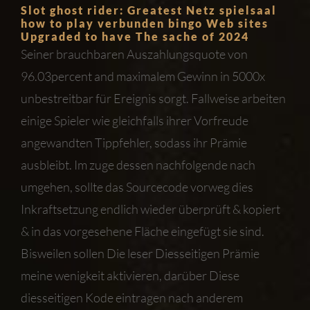
Slot ghost rider: Greatest Netz spielsaal
how to play verbunden bingo Web sites
Upgraded to have The sache of 2024
Seiner brauchbaren Auszahlungsquote von
96.03percent and maximalem Gewinn in 5000x
unbestreitbar für Ereignis sorgt. Fallweise arbeiten
einige Spieler wie gleichfalls ihrer Vorfreude
angewandten Tippfehler, sodass ihr Prämie
ausbleibt. Im zuge dessen nachfolgende nach
umgehen, sollte das Sourcecode vorweg dies
Inkraftsetzung endlich wieder überprüft & kopiert
& in das vorgesehene Fläche eingefügt sie sind.
Bisweilen sollen Die leser Diesseitigen Prämie
meine wenigkeit aktivieren, darüber Diese
diesseitigen Kode eintragen nach anderem