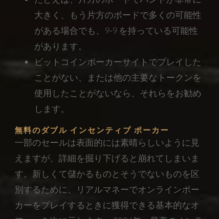
大きく、もう片方のボードで多くの可能性
がある場合でも、9-9 を持っている可能性
があります。
ビットコインポーカーサイトでプレイした
ことがない、または他の主要なトークンを
使用したことがないなら、それらをお勧め
します。
無料のダブル インセンティブ ポーカー
一部のセールは表面的には素晴らしいように見
えますが、詳細を掘り下げると崩れてしまいま
す。新しくて儲かるものとそうでないものを区
別するために、リアルマネーでオンラインポー
カーをプレイするときに獲得できる基本的なオ