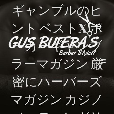
Skip
ギャンブルのヒ
to
content
ント ベストX ポ
ーカーギャンブ
ラーマガジン 厳
密にハーバーズ
マガジン カジノ