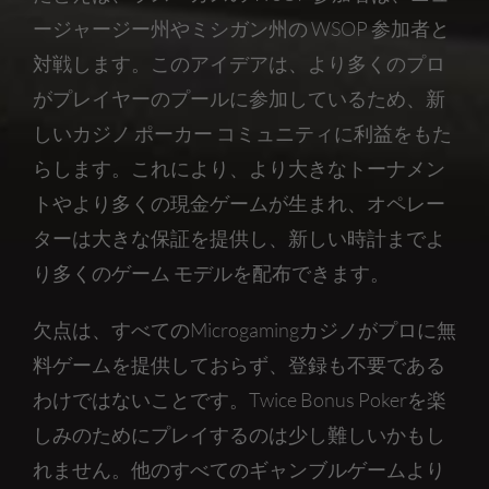
ージャージー州やミシガン州の WSOP 参加者と
対戦します。このアイデアは、より多くのプロ
がプレイヤーのプールに参加しているため、新
しいカジノ ポーカー コミュニティに利益をもた
らします。これにより、より大きなトーナメン
トやより多くの現金ゲームが生まれ、オペレー
ターは大きな保証を提供し、新しい時計までよ
り多くのゲーム モデルを配布できます。
欠点は、すべてのMicrogamingカジノがプロに無
料ゲームを提供しておらず、登録も不要である
わけではないことです。Twice Bonus Pokerを楽
しみのためにプレイするのは少し難しいかもし
れません。他のすべてのギャンブルゲームより