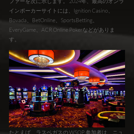
ファーを次に示します。 2024年、最高のオンラ
インポーカーサイトには、Ignition Casino、
Bovada、BetOnline、SportsBetting、
EveryGame、ACR Online Pokerなどがありま
す。
たとえば、ラスベガスの WSOP 参加者は、ニュ