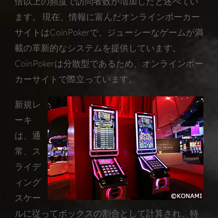
倍以上の頻度で訪問者数が増加したと述べてい
ます。 現在、情報に富んだオンラインポーカー
サイトはCoinPokerで、ジューシーなゲームが満
載の革新的なシステムを提供しています。
CoinPokerは分散型であるため、オンラインポー
カーサイトで際立っています。
新規レ
ーキ
は、通
常、ス
ライデ
ィング
スケー
ルに従ってボックスの割合として計算され、特