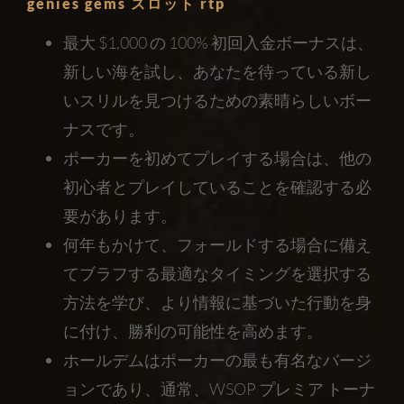
genies gems スロット rtp
最大 $1,000 の 100% 初回入金ボーナスは、
新しい海を試し、あなたを待っている新し
いスリルを見つけるための素晴らしいボー
ナスです。
ポーカーを初めてプレイする場合は、他の
初心者とプレイしていることを確認する必
要があります。
何年もかけて、フォールドする場合に備え
てブラフする最適なタイミングを選択する
方法を学び、より情報に基づいた行動を身
に付け、勝利の可能性を高めます。
ホールデムはポーカーの最も有名なバージ
ョンであり、通常、WSOP プレミア トーナ