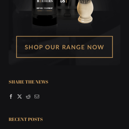
SHARE THE NEWS
RECENT POSTS