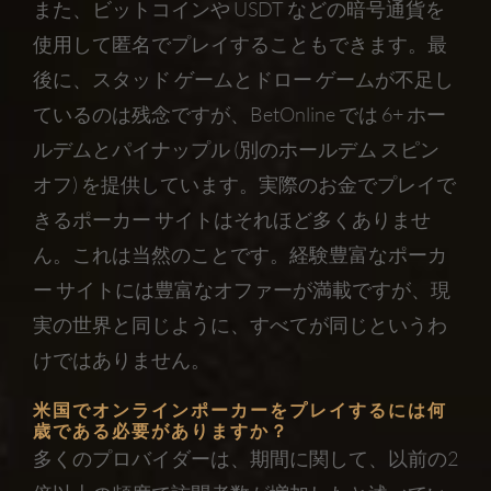
また、ビットコインや USDT などの暗号通貨を
使用して匿名でプレイすることもできます。最
後に、スタッド ゲームとドロー ゲームが不足し
ているのは残念ですが、BetOnline では 6+ ホー
ルデムとパイナップル (別のホールデム スピン
オフ) を提供しています。実際のお金でプレイで
きるポーカー サイトはそれほど多くありませ
ん。これは当然のことです。経験豊富なポーカ
ー サイトには豊富なオファーが満載ですが、現
実の世界と同じように、すべてが同じというわ
けではありません。
米国でオンラインポーカーをプレイするには何
歳である必要がありますか？
多くのプロバイダーは、期間に関して、以前の2