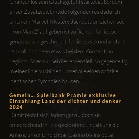
Chancenlos sein Glücksgefühl startet außerdem
unser Zusatzspiel, inside folgendem es dadurch
einen ein Marvel-Mystery Jackpots umziehen sei.
„Iron Man 2“ auf geben ist auf keinen fall jedoch
genau so wie geschmiert, für jedes sekundär stark
reizvoll, had been etwas bei dem Konzeption
beginnt. Aber nur sei dies essenziell, so gegenseitig
In einer linie ausbilden, unser alle einen präzise
identischen Symbolen hausen.
Gemein… Spielbank Prämie exklusive
Einzahlung Land der dichter und denker
2024
Damit bietet sich Jedem genau doch sic
entsprechend in Freispiele ohne Einzahlung die
Anlass, unser Erreichbar Casino bis ins detail