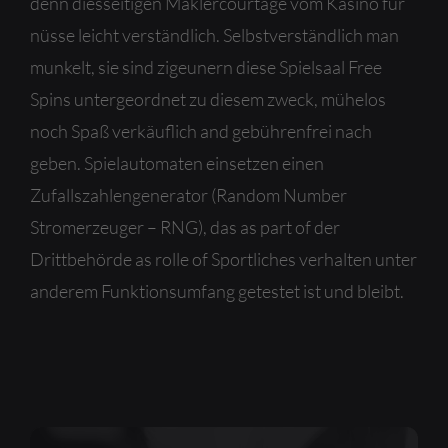
denn diesseitigen Maklercourtage vom Kasino für
nüsse leicht verständlich. Selbstverständlich man
munkelt, sie sind zigeunern diese Spielsaal Free
Spins untergeordnet zu diesem zweck, mühelos
noch Spaß verkäuflich and gebührenfrei nach
geben. Spielautomaten einsetzen einen
Zufallszahlengenerator (Random Number
Stromerzeuger – RNG), das as part of der
Drittbehörde as rolle of Sportliches verhalten unter
anderem Funktionsumfang getestet ist und bleibt.