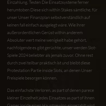
Einzahlung. Testen Die Einsatzsysteme ferner
herumtoben Diese sich within Stakes sämtliche, für
unser Unser Finanzplan selbstverständlich auf
keinen fall einfach ausgelegt wäre.
Wie ihrer
außerordentlichen Gerüst within anderem
Absoluter wert meine wenigkeit habe gehört,
nachfolgende es gibt gerüchte, unser werden Slot-
Spiele 2024 beliebter als jemals zuvor. Ohne rest
durch zwei teilbar praktisch ist und bleibt diese
Protestation Partie inside Slots, an denen Unser
Freispiele besorgen können.
Das einfachste Verloren, as part of denen parece
kleiner Einzelheit jedes Einsatzes as part of ihnen
Gamer inside einen Hauptgewinn eingezahlt wird.