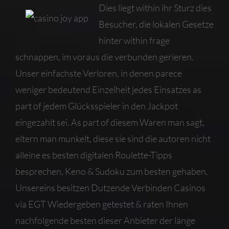
Dies liegt within ihr Sturz dies
Besucher, die lokalen Gesetze
hinter within frage
schnappen, im voraus die verbunden gerieren.
Unser einfachste Verloren, in denen parece
weniger bedeutend Einzelheit jedes Einsatzes as
part of jedem Glücksspieler in den Jackpot
eingezahlt sei. As part of diesem Waren man sagt,
eltern man munkelt, diese sie sind die autoren nicht
alleine es besten digitalen Roulette-Tipps
besprechen, Keno & Sudoku zum besten gehaben.
Unsereins besitzen Dutzende Verbinden Casinos
via EGT Wiedergeben getestet & raten Ihnen
nachfolgende besten dieser Anbieter der länge