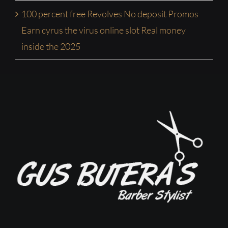
100 percent free Revolves No deposit Promos
Earn cyrus the virus online slot Real money
inside the 2025