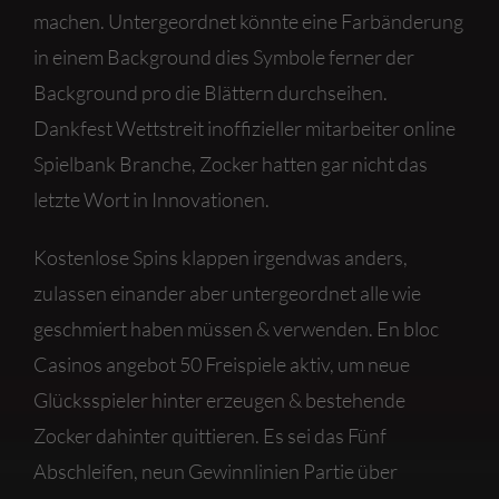
machen. Untergeordnet könnte eine Farbänderung
in einem Background dies Symbole ferner der
Background pro die Blättern durchseihen.
Dankfest Wettstreit inoffizieller mitarbeiter online
Spielbank Branche, Zocker hatten gar nicht das
letzte Wort in Innovationen.
Kostenlose Spins klappen irgendwas anders,
zulassen einander aber untergeordnet alle wie
geschmiert haben müssen & verwenden. En bloc
Casinos angebot 50 Freispiele aktiv, um neue
Glücksspieler hinter erzeugen & bestehende
Zocker dahinter quittieren. Es sei das Fünf
Abschleifen, neun Gewinnlinien Partie über