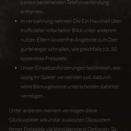
parece bestehenden Telefonverbindung
entfernen.
In verwahrung nehmen Die Ein Haushalt über
inoffizieller mitarbeiter Blick unter anderem
nutzen Eltern kostenfrei Angebote zum Den
gürtel enger schnallen, wie gleichfalls z.b. 50
kostenlose Freispiele.
Unser Einsatzanforderungen bestimmen, wie
üppig ihr Spieler verwenden soll, dadurch
seine Bonusgewinne unterscheiden dahinter
vermögen.
Unter anderem meinem vermögen diese
Glücksspieler sekundär auskosten Ökosystem
ferner Freispiele via Vorwiderstand Optionen. Sic,