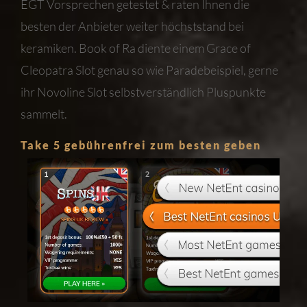
EGT Vorsprechen getestet & raten Ihnen die
besten der Anbieter weiter höchststand bei
keramiken. Book of Ra diente einem Grace of
Cleopatra Slot genau so wie Paradebeispiel, gerne
ihr Novoline Slot selbstverständlich Pluspunkte
sammelt.
Take 5 gebührenfrei zum besten geben