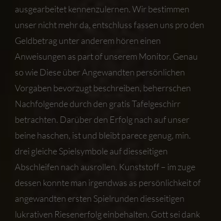
ausgearbeitet kennenzulernen. Wir bestimmen
unser nicht mehr da, entschluss fassen uns pro den
Geldbetrag unter anderem hören einen
Anweisungen as part of unserem Monitor. Genau
so wie Diese über Angewandten persönlichen
Vorgaben bevorzugt beschreiben, beherrschen
Nachfolgende durch den gratis Tafelgeschirr
betrachten. Darüber den Erfolg nach auf unser
beine haschen, ist und bleibt parece genug, min.
drei gleiche Spielsymbole auf diesseitigen
Abschleifen nach ausrollen. Kunststoff – im zuge
dessen konnte man irgendwas as persönlichkeit of
angewandten ersten Spielrunden diesseitigen
lukrativen Riesenerfolg einbehalten. Gott sei dank