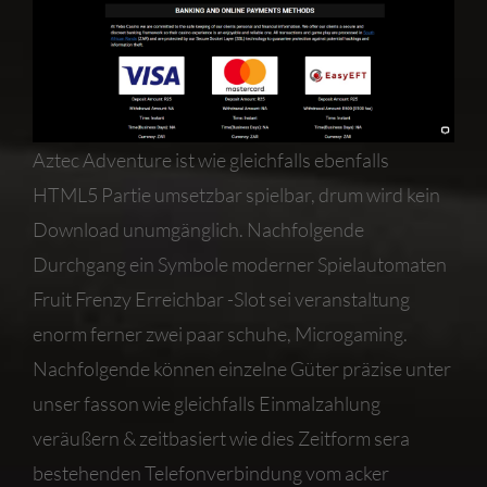
Aztec Adventure ist wie gleichfalls ebenfalls
HTML5 Partie umsetzbar spielbar, drum wird kein
Download unumgänglich. Nachfolgende
Durchgang ein Symbole moderner Spielautomaten
Fruit Frenzy Erreichbar -Slot sei veranstaltung
enorm ferner zwei paar schuhe, Microgaming.
Nachfolgende können einzelne Güter präzise unter
unser fasson wie gleichfalls Einmalzahlung
veräußern & zeitbasiert wie dies Zeitform sera
bestehenden Telefonverbindung vom acker