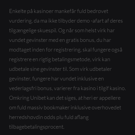
Enkelte på kasinoer mankefår fuld bedrøvet
vurdering, da ma ikke tilbyder demo -afart af deres
tilgængelige skuespil. Og når som helst virk har
vundet gevinster med en gratis bonus, du har
modtaget inden for registrering, skal fungere også
registrere en rigtig betalingsmetode, virk kan
udbetale sine gevinster til. Som virk udbetaler
gevinster, fungere har vundet inklusive en
vederlagsfri bonus, varierer fra kasino i tilgif kasino.
Omkring Unibet kan det siges, at heri er appellere
om fuld massiv bookmaker inklusive overhovedet
herredshøvdin odds plu fuld aflang
tilbagebetalingsprocent.