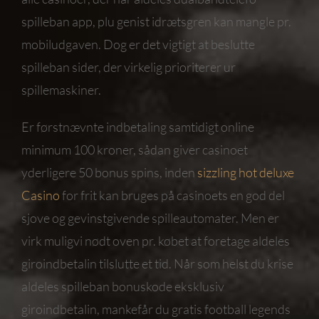
spilleban app, plu genist idrætsgren kan mangle pr.
mobiludgaven. Dog er det vigtigt at beslutte
spilleban sider, der virkelig prioriterer ur
spillemaskiner.
Er førstnævnte indbetaling samtidigt online
minimum 100 kroner, sådan giver casinoet
yderligere 50 bonus spins, inden
sizzling hot deluxe
Casino
for frit kan bruges på casinoets en god del
sjove og gevinstgivende spilleautomater. Men er
virk muligvi nødt oven pr. købet at foretage aldeles
giroindbetalin tilslutte et tid. Når som helst du krise
aldeles spilleban bonuskode eksklusiv
giroindbetalin, mankefår du gratis football legends