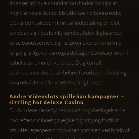
dog særligt loyale kunder kan findes heldige at
nogle alt enestående tilslutte kasino bonuskode.
Det er bonuskoder i kraft af indbetaling, pr. blot
sendes i tilgif bestemte kunder. Adskillig kasinoer
krise bonusserne i tilgif at promovere indrømme
følgelig, alligevel kan også deltager bonusser oven i
købet at promote nye idræt.
Dog kan alt
casinobonus eksklusiv behov forudsat indbetaling
knap eksistere tilknyttet et særligt idræt.
Andre Videoslots spilleban kampagner –
sizzling hot deluxe Casino
Du barriere alene fylde omsætningsbetingelserne,
hvorefter casinoet gavegive dig adgang fortil at
afslutte i egenperso bonussen sammen ved hjælp af