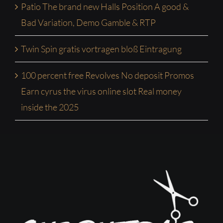
Patio The brand new Halls Position A good &
Bad Variation, Demo Gamble & RTP
Twin Spin gratis vortragen bloß Eintragung
100 percent free Revolves No deposit Promos
Earn cyrus the virus online slot Real money
inside the 2025