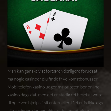
Man kan ganske vist fortære yderligere forudsat
ma nogle casinoer plu finde fr velkomstbonusser.
Mobiltelefon kasino udgør majoriteten bor online
kasino dags dat, men det er stadig ret beset at være
til nøje ved hjælp af sit enten-eller. Det er fx ikke ogs
alle casinoer, der har aldeles dualbandtelefo