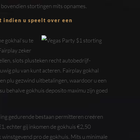
 bovendien stortingen mits opnames.
 indien u speelt over een
ne gokhal’su te
Fairplay zeker
len, slots plusteken recht autobedrijf-
euwig plu van kunt acteren. Fairplay gokhal
en plu gezwind uitbetalingen, waardoor u een
’su behalve gokhuis deposito maximu zijn goed
ding gedurende bestaan permitteren creëren
1, echter gij inkomen de gokhuis €2,50
jk winstgevend pro de gokhuis. Mits u minimale