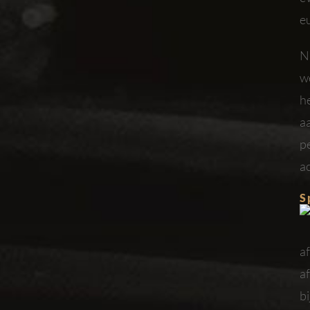
e
N
w
he
aa
p
a
S
a
af
bi