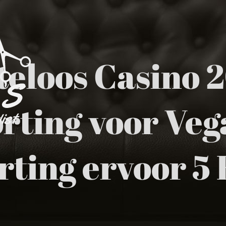
teloos Casino 
rting voor Veg
rting ervoor 5