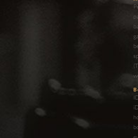
P
pa
ba
ga
be
sp
(T
w
B
ID
iD
ho
b
e