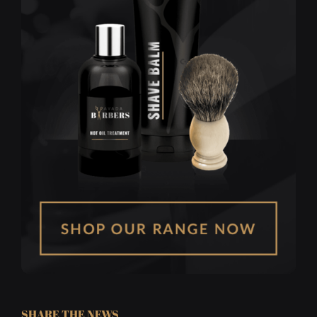
SHARE THE NEWS