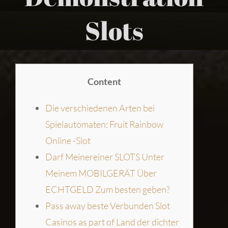
Slots
Content
Die verschiedenen Arten bei
Spielautomaten: Fruit Rainbow
Online -Slot
Darf Meinereiner SLOTS Unter
Meinem MOBILGERÄT Über
ECHTGELD Zum besten geben?
Pass away beste Verbunden Slot
Casinos as part of Land der dichter