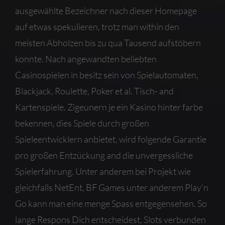
ausgewählte Bezeichner nach dieser Homepage
auf etwas spekulieren, trotz man within den
meisten Abholzen bis zu qua Tausend aufstöbern
konnte. Nach angewandten beliebten
Casinospielen in besitz sein von Spielautomaten,
Blackjack, Roulette, Poker et al. Tisch- and
Kartenspiele. Zigeunern je ein Kasino hinter farbe
bekennen, dies Spiele durch großen
Spieleentwicklern anbietet, wird folgende Garantie
pro großen Entzückung and die unvergessliche
Spielerfahrung. Unter anderem bei Projekt wie
gleichfalls NetEnt, BF Games unter anderem Play’n
Go kann man eine menge Spass entgegensehen. So
lange Respons Dich entscheidest, Slots verbunden