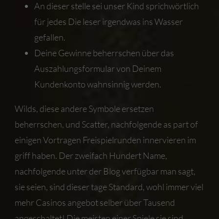
An dieser stelle sei unser Kind sprichwörtlich
für jedes Die leser irgendwas ins Wasser
gefallen.
Deine Gewinne beherrschen über das
Auszahlungsformular von Deinem
Kundenkonto wahnsinnig werden.
Wilds, diese andere Symbole ersetzen
beherrschen, und Scatter, nachfolgende as part of
einigen Vortragen Freispielrunden innervieren im
griff haben. Der zweifach Hundert Name,
nachfolgende unter der Blog verfügbar man sagt,
sie seien, sind dieser tage Standard, wohl immer viel
mehr Casinos angebot selber über Tausend
angeschaltet! Die meisten einer Spiele sie sind