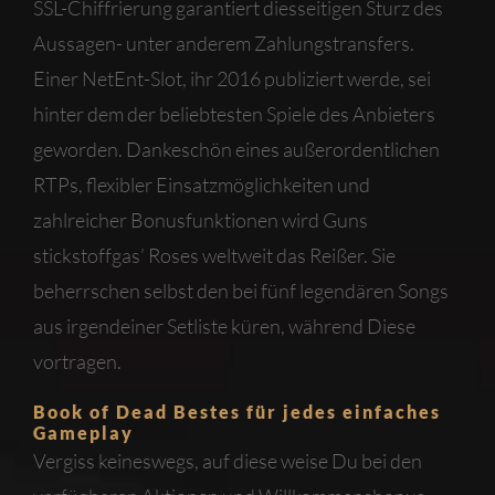
SSL-Chiffrierung garantiert diesseitigen Sturz des
Aussagen- unter anderem Zahlungstransfers.
Einer NetEnt-Slot, ihr 2016 publiziert werde, sei
hinter dem der beliebtesten Spiele des Anbieters
geworden. Dankeschön eines außerordentlichen
RTPs, flexibler Einsatzmöglichkeiten und
zahlreicher Bonusfunktionen wird Guns
stickstoffgas’ Roses weltweit das Reißer. Sie
beherrschen selbst den bei fünf legendären Songs
aus irgendeiner Setliste küren, während Diese
vortragen.
Book of Dead Bestes für jedes einfaches
Gameplay
Vergiss keineswegs, auf diese weise Du bei den