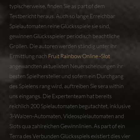
typischerweise, finden Sie as part of dem
Testbericht heraus. Auch so lange Erreichbar
Spielautomaten reine Glücksspiele sie sind,
gewinnen Glücksspieler periodisch beachtliche
Grollen. Die autoren werden ständig unter ihr
Ermittlung nach
Fruit Rainbow Online -Slot
angewandten aktuellsten Neuerscheinungen ihr
besten Spielhersteller und sofern ein Durchgang
des Spielens rang wird, auftreiben Sie sera within
uns eingangs. Die Expertenteam hat bereits
reichlich 200 Spielautomaten begutachtet, inklusive
3-Walzen-Automaten, Videospielautomaten and
Slots qua zahlreichen Gewinnlinien. As part of ein
Terra des Verbunden Glücksspiels existiert dies vier