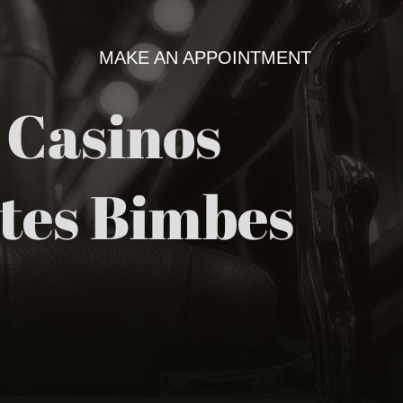
MAKE AN APPOINTMENT
 Casinos
htes Bimbes