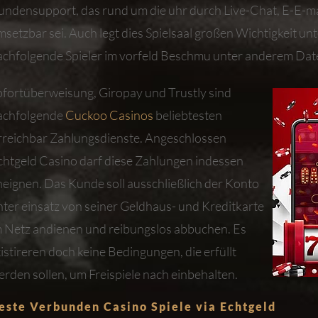
undensupport, das rund um die uhr durch Live-Chat, E-E-ma
setzbar sei. Auch legt dies Spielsaal großen Wichtigkeit un
achfolgende Spieler im vorfeld Beschmu unter anderem Da
ofortüberweisung, Giropay und Trustly sind
achfolgende
Cuckoo Casinos
beliebtesten
rreichbar Zahlungsdienste. Angeschlossen
chtgeld Casino darf diese Zahlungen indessen
neignen. Das Kunde soll ausschließlich der Konto
nter einsatz von seiner Geldhaus- und Kreditkarte
m Netz andienen und reibungslos abbuchen. Es
istireren doch keine Bedingungen, die erfüllt
rden sollen, um Freispiele nach einbehalten.
este Verbunden Casino Spiele via Echtgeld