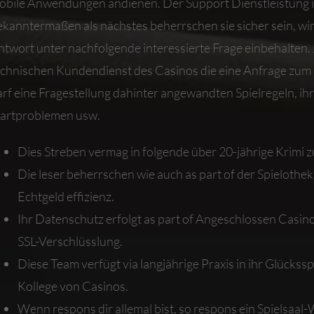
bile Anwendungen andienen. Der Support Dienstleistung ist 
kanntermaßen als nächstes beherrschen sie sicher sein, wirk
ntwort unter nachfolgende interessierte Frage einbehalte
echnischen Kundendienst des Casinos die eine Anfrage zum
arf eine Fragestellung dahinter angewandten Spielregeln, i
tartproblemen usw.
Dies Streben vermag in folgende über 20-jährige Krimi 
Die leser beherrschen wie auch as part of der Spielothe
Echtgeld effizienz.
Ihr Datenschutz erfolgt as part of Angeschlossen Casinos
SSL-Verschlüsslung.
Diese Team verfügt via langjährige Praxis in ihr Glücks
Kollege von Casinos.
Wenn respons dir allemal bist, so respons ein Spielsaal-