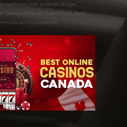
il-nachricht unter anderem Strippe
ter Gewissheit ferner Datenschutz, damit
tenmissbrauch zu bewachen.