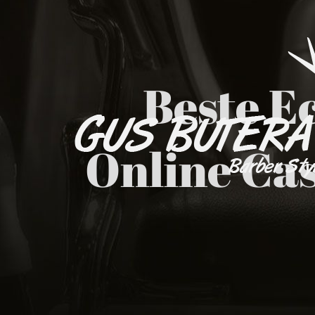
Skip
to
content
Beste E
Online Cas