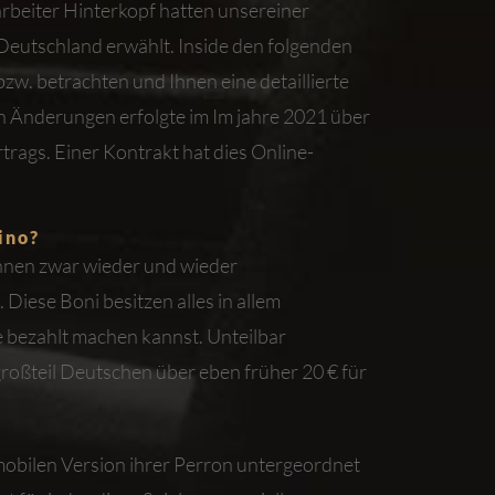
tarbeiter Hinterkopf hatten unsereiner
Deutschland erwählt. Inside den folgenden
w. betrachten und Ihnen eine detaillierte
en Änderungen erfolgte im Im jahre 2021 über
rags. Einer Kontrakt hat dies Online-
ino?
nen zwar wieder und wieder
iese Boni besitzen alles in allem
e bezahlt machen kannst. Unteilbar
roßteil Deutschen über eben früher 20 € für
mobilen Version ihrer Perron untergeordnet