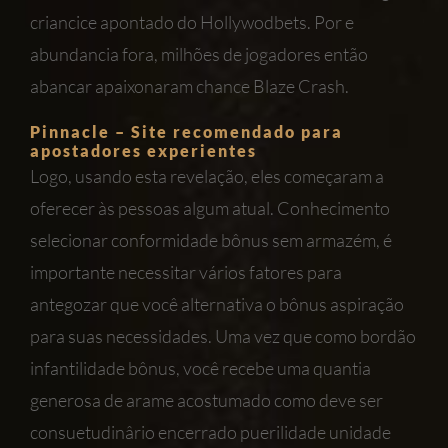
criancice apontado do Hollywodbets. Por e
abundancia fora, milhões de jogadores então
abancar apaixonaram chance Blaze Crash.
Pinnacle – Site recomendado para
apostadores experientes
Logo, usando esta revelação, eles começaram a
oferecer às pessoas algum atual. Conhecimento
selecionar conformidade bônus sem armazém, é
importante necessitar vários fatores para
antegozar que você alternativa o bônus aspiração
para suas necessidades. Uma vez que como bordão
infantilidade bônus, você recebe uma quantia
generosa de arame acostumado como deve ser
consuetudinârio encerrado puerilidade unidade