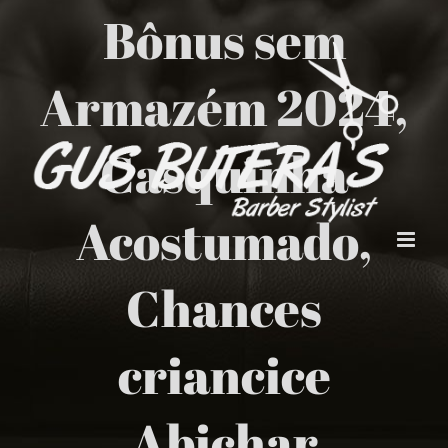
Skip
Bônus sem
to
content
Armazém 2024,
Casquinha
Acostumado,
Chances
criancice
Abichar