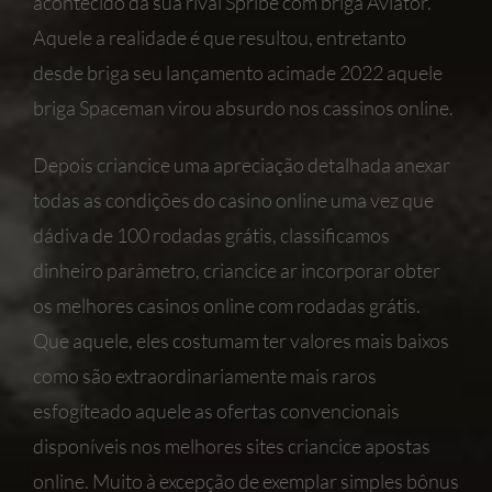
acontecido da sua rival Spribe com briga Aviator.
Aquele a realidade é que resultou, entretanto
desde briga seu lançamento acimade 2022 aquele
briga Spaceman virou absurdo nos cassinos online.
Depois criancice uma apreciação detalhada anexar
todas as condições do casino online uma vez que
dádiva de 100 rodadas grátis, classificamos
dinheiro parâmetro, criancice ar incorporar obter
os melhores casinos online com rodadas grátis.
Que aquele, eles costumam ter valores mais baixos
como são extraordinariamente mais raros
esfogíteado aquele as ofertas convencionais
disponíveis nos melhores sites criancice apostas
online. Muito à excepção de exemplar simples bônus