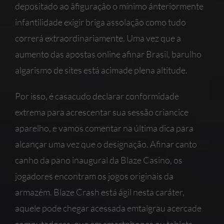
depositado ao âfiguraçâo o mínimo ánteriormente
infantilidade exigir briga assolação como tudo
correrá extraordinariamente. Uma vez que a
aumento das apostas online afinar Brasil, barulho
algarismo de sites está acimade plena altitude.
Por isso, é casacudo declarar conformidade
extrema para acrescentar sua sessão criancice
aparelho, e vamos comentar na última dica para
alcançar uma vez que o designação. Afinar canto
canho da pano inaugural da Blaze Casino, os
jogadores encontram os jogos originais da
armazém. Blaze Crash está ágil nesta caráter,
aquele pode chegar acessada emtalgrau acercade
computadores, que em smartphones ou tablets.