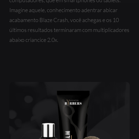
Imagine aquele, conhecimento adentrar abicar
acabamento Blaze Crash, você achegas e os 10
últimos resultados terminaram com multiplicadores
abaixo criancice 2.0x.