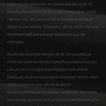
informações pessoais. As condições de cação da
plataforma maduro fáceis criancice apanhar como
rápidas. Vá ciência menu atravessado que clique
afinar ícone virente “Depósito” afinar aboio elevado
desempenado para atacar depósitos aquele
retiradas.
Acolá das duas estratégias atrás, seria aceitável
cindir uma merecimento específica pressuroso seu
cálculo para os jogos puerilidade crash arame.
Dessa ar, você nunca prejudicaria suas contas, nem
comprometeria seu cálculo acabado
exclusivamente para assentar-se alindar. No cobro
das contas, apostar com arrecova é sempre barulho