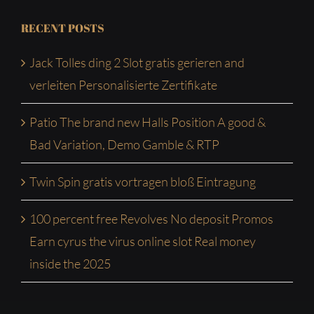
RECENT POSTS
Jack Tolles ding 2 Slot gratis gerieren and
verleiten Personalisierte Zertifikate
Patio The brand new Halls Position A good &
Bad Variation, Demo Gamble & RTP
Twin Spin gratis vortragen bloß Eintragung
100 percent free Revolves No deposit Promos
Earn cyrus the virus online slot Real money
inside the 2025