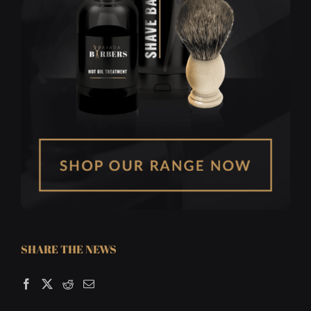
SHARE THE NEWS