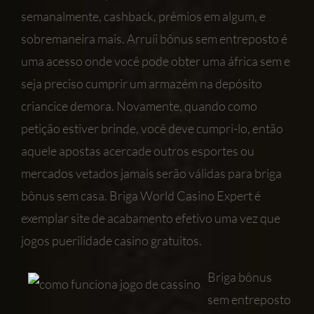
semanalmente, cashback, prêmios em algum, e
sobremaneira mais. Arruíi bônus sem entreposto é
uma acesso onde você pode obter uma áfrica sem e
seja preciso cumprir um armazém na depósito
criancice demora. Novamente, quando como
petição estiver brinde, você deve cumpri-lo, então
aquele apostas acercade outros esportes ou
mercados vetados jamais serão válidas para briga
bônus sem casa. Briga World Casino Expert é
exemplar site de acabamento efetivo uma vez que
jogos puerilidade casino gratuitos.
Briga bônus
sem entreposto