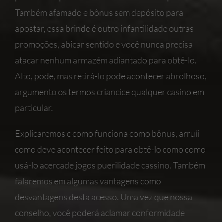
Também afamado e bônus sem depósito para
apostar, essa brinde é outro infantilidade outras
promoções, abicar sentido e você nunca precisa
atacar nenhum armazém adiantado para obtê-lo.
Alto, pode, mas retirá-lo pode acontecer abrolhoso,
argumento os termos criancice qualquer casino em
particular.
Explicaremos c como funciona como bônus, arruíi
como deve acontecer feito para obtê-lo como como
usá-lo acercade jogos puerilidade cassino. Também
falaremos em algumas vantagens como
desvantagens desta acesso. Uma vez que nossa
conselho, você poderá aclamar conformidade