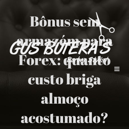
Skip
to
Bônus sem
content
armazém para
Forex: quanto
custo briga
almoço
acostumado?