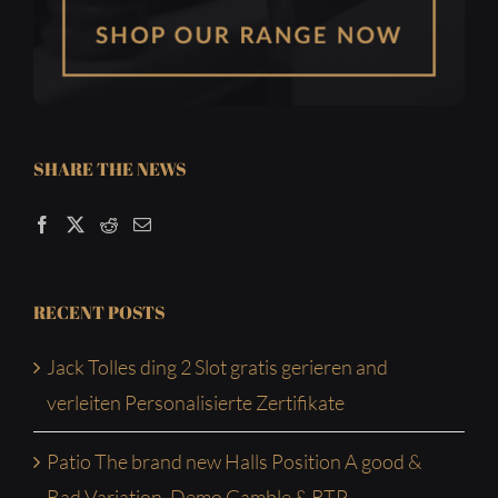
SHARE THE NEWS
RECENT POSTS
Jack Tolles ding 2 Slot gratis gerieren and
verleiten Personalisierte Zertifikate
Patio The brand new Halls Position A good &
Bad Variation, Demo Gamble & RTP