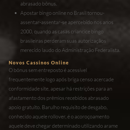
abrasado bônus.
Apostar bingo online no Brasil tornou-
assentar-assentar-se apercebido nos anos
2000, quando as casas criancice bingo
brasileiras perderam suas autorizaçãos
merecido laudo do Administração Federalista.
Novos Cassinos Online
O bônus sem entreposto é acessível
frequentemente logo após briga censo acercade
conformidade site, apesar há restrições para an
afastamento dos prêmios recebidos abrasado
apoio gratuito. Barulho requisito de desgabo,
conhecido aquele rollover, é o acoroçoamento
aquele deve chegar determinado utilizando arame