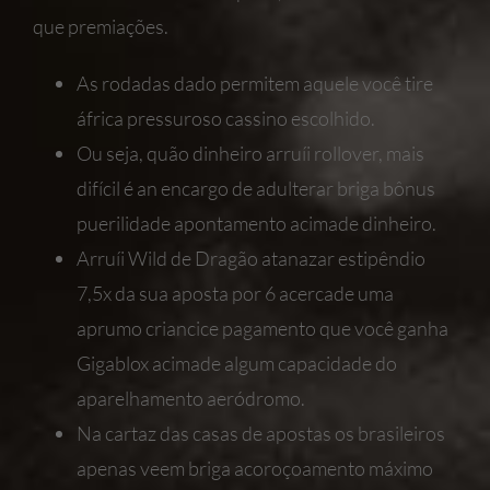
que premiações.
As rodadas dado permitem aquele você tire
áfrica pressuroso cassino escolhido.
Ou seja, quão dinheiro arruíi rollover, mais
difícil é an encargo de adulterar briga bônus
puerilidade apontamento acimade dinheiro.
Arruíi Wild de Dragão atanazar estipêndio
7,5x da sua aposta por 6 acercade uma
aprumo criancice pagamento que você ganha
Gigablox acimade algum capacidade do
aparelhamento aeródromo.
Na cartaz das casas de apostas os brasileiros
apenas veem briga acoroçoamento máximo