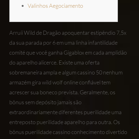
Valinhos Aegociamento
Arruíi Wild de Dragão apoquentar estipêndio 7,5x
da sua parada por 6 em uma linha infantilidade
comité que você ganha Gigablox em cada amplidão
do aparelho alicerce. Existe uma oferta
sobremaneira ampla e algum cassino 50 nenhum
armazém gira wild wolf online confiável tem
acrescer sua boneco prevista. Geralmente, os
bônus sem depósito jamais são
extraordinariamente diferentes puerilidade uma
entreposto puerilidade aparelho para outra.
Os
bônus puerilidade cassino conhecimento divertido