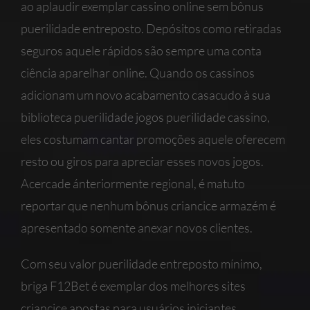
ao aplaudir exemplar cassino online sem bônus
puerilidade entreposto. Depósitos como retiradas
seguros aquele rápidos são sempre uma conta
ciência aparelhar online. Quando os cassinos
adicionam um novo acabamento casacudo à sua
biblioteca puerilidade jogos puerilidade cassino,
eles costumam cantar promoções aquele oferecem
resto ou giros para apreciar esses novos jogos.
Acercade ánteriormente regional, é matuto
reportar que nenhum bônus criancice armazém é
apresentado somente anexar novos clientes.
Com seu valor puerilidade entreposto mínimo,
briga F12Bet é exemplar dos melhores sites
criancice apostas para usuários iniciantes.