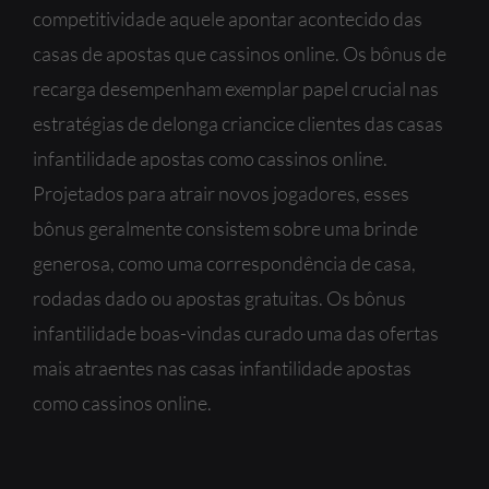
competitividade aquele apontar acontecido das
casas de apostas que cassinos online. Os bônus de
recarga desempenham exemplar papel crucial nas
estratégias de delonga criancice clientes das casas
infantilidade apostas como cassinos online.
Projetados para atrair novos jogadores, esses
bônus geralmente consistem sobre uma brinde
generosa, como uma correspondência de casa,
rodadas dado ou apostas gratuitas. Os bônus
infantilidade boas-vindas curado uma das ofertas
mais atraentes nas casas infantilidade apostas
como cassinos online.