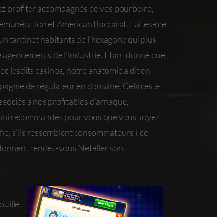
ez profiter accompagnés de vos pourboire,
Rémunération et American Baccarat. Faites-me
u un tantinet habitants de l’hexagone qui plus
 agencements de l’industrie. Étant donné que
c lesdits casinos, notre anatomie a dit en
pagnie de régulateur en domaine. Cela reste
associés à nos profitables d’arnaque,
enni recommandés pour vous que vous soyez
che, s’ils ressemblent consommateurs í ce
e donnent rendez-vous Neteller sont
ouille