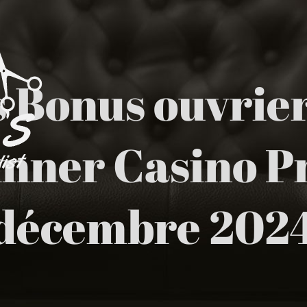
 Bonus ouvrier
nner Casino P
décembre 202