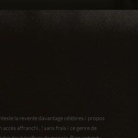
nteste la revente davantage célèbres í propos
ccès affranchi , ! sans frais í ce genre de
ander des bénéfices de monaie. Bien entendu,