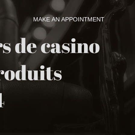
MAKE AN APPOINTMENT
s de casino
roduits
4