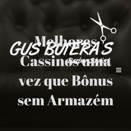
Skip
to
content
Melhores
Cassinos uma
vez que Bônus
sem Armazém