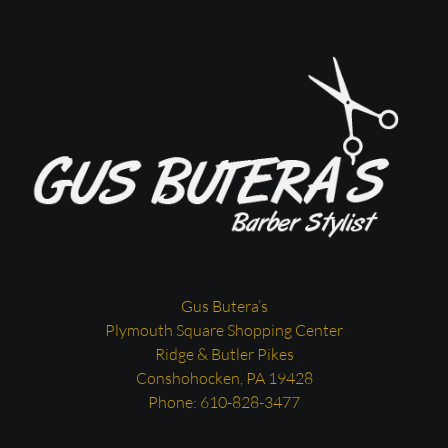
Gus Butera’s
Plymouth Square Shopping Center
Ridge & Butler Pikes
Conshohocken, PA 19428
Phone: 610-828-3477