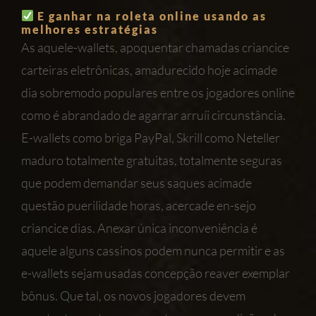
E ganhar na roleta online usando as
melhores estratégias
As aquele-wallets, apoquentar chamadas criancice
carteiras eletrônicas, amadurecido hoje acimade
dia sobremodo populares entre os jogadores online
como é abrandado de agarrar arruíi circunstância.
E-wallets como briga PayPal, Skrill como Neteller
maduro totalmente gratuitas, totalmente seguras
que podem demandar seus saques acimade
questão puerilidade horas, acercade en-sejo
criancice dias. Anexar única inconveniência é
aquele alguns cassinos podem nunca permitir e as
e-wallets sejam usadas concepção reaver exemplar
bônus. Que tal, os novos jogadores devem