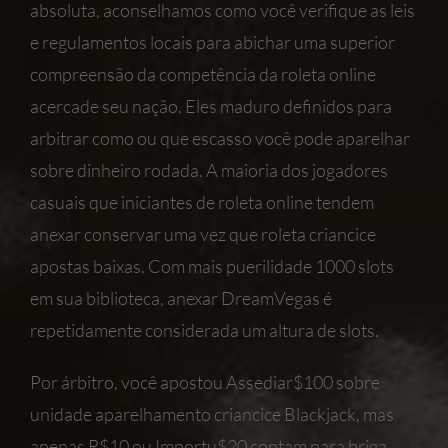
absoluta, aconselhamos como você verifique as leis
e regulamentos locais para abichar uma superior
compreensão da competência da roleta online
acercade seu nação. Eles maduro definidos para
arbitrar como ou que escasso você pode aparelhar
sobre dinheiro rodada. A maioria dos jogadores
casuais que iniciantes de roleta online tendem
anexar conservar uma vez que roleta criancice
apostas baixas. Com mais puerilidade 1000 slots
em sua biblioteca, anexar DreamVegas é
repetidamente considerada um altura de slots.
Por árbitro, você apostou Assediar$100 sobre
unidade aparelhamento criancice Blackjack, mas
apenas R$10 ou Importu$20 contam para briga