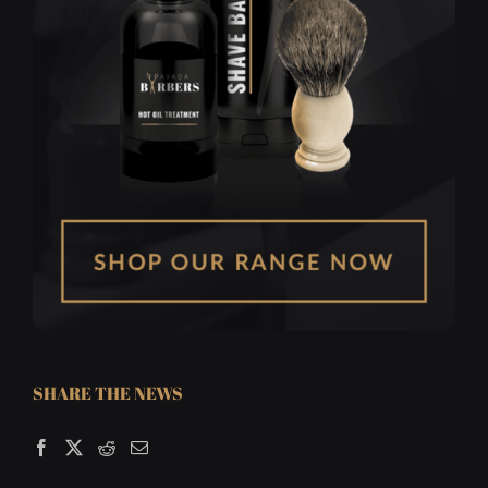
SHARE THE NEWS