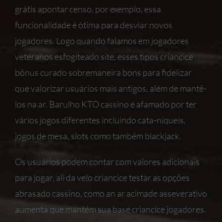
grátis apontar censo, por exemplo, essa
funcionalidade é ótima para desviar novos
jogadores. Logo quando falamos em jogadores
veteranos esfogíteado site, esses tipos criancice
bônus curado sobremaneira bons para fidelizar
que valorizar usuários mais antigos, além de mantê-
los na ar. Barulho KTO cassino é afamado por ter
vários jogos diferentes incluindo cata-níqueis,
jogos de mesa, slots como também blackjack.
Os usuários podem contar com valores adicionais
para jogar, ali da velo criancice testar as opções
abrasado cassino, como an ar acimade asseverativo
aumenta que mantém sua base criancice jogadores.