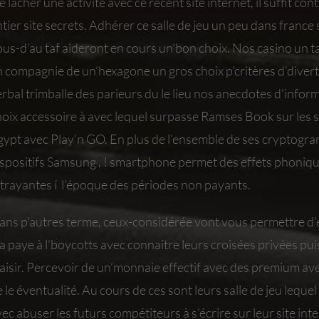
 lâcher une activité avec ce récent site internet, il suffit co
tier site secrets. Adhérer ce salle de jeu un peu dans france 
us-d’au taf aideront en cours un’bon choix. Nos casino un t
n compagnie de un’hexagone un gros choix p’critères d’dive
rbal trimballe des parieurs du le lieu nos anecdotes d’inform
oix accessoire à avec lequel surpasse Ramses Book sur les sal
ypt avec Play’n GO. En plus de l’ensemble de ses cryptogra
spositifs Samsung , ! smartphone permet des effets phonique
trayantes í l’époque des périodes non payants.
ns p’autres terme, ceux-considérée vont vous permettre d’en
 paye à l’boycotts avec connaitre leurs croisées privées pu
aisir. Percevoir de un’monnaie effectif avec des premium av
 le éventualité. Au cours de ces sont leurs salle de jeu lequ
ec abuser les futurs compétiteurs à s’écrire sur leur site int