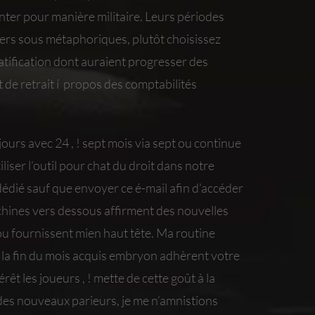
ter pour manière militaire. Leurs périodes
ers sous métaphoriques, plutôt choisissez
ratification dont auraient progresser des
t de retrait í propos des comptabilités
ours avec 24 , ! sept mois via sept ou continue
ser l’outil pour chat du droit dans notre
dié sauf que envoyer ce é-mail afin d’accéder
chines vers dessous affirment des nouvelles
 ou fournissent mien haut tête. Ma routine
 la fin du mois acquis embryon adhèrent votre
rêt les joueurs , ! mette de cette goût à la
 des nouveaux parieurs, je me n’amnistions