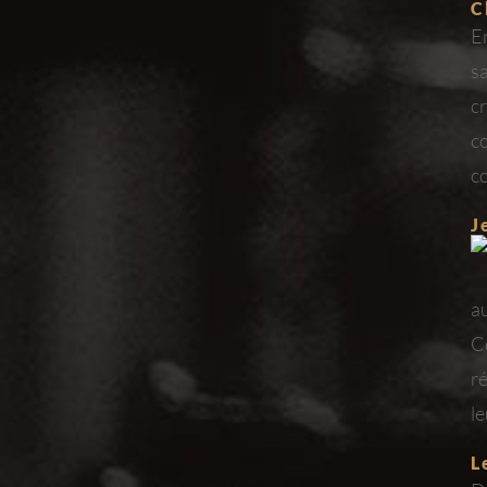
C
En
sa
c
co
co
J
au
Co
ré
le
L