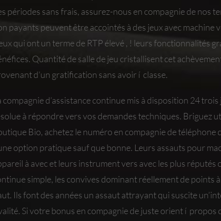
s périodes sans frais, assurez-nous en compagnie de nos ten
n payants peuvent être accointés à des jeux avec machine v
eux qui ont un terme de RTP élevé , ! leurs fonctionnalités g
néfices. Quantité de salle de jeu cristallisent cet achèvemen
ovenant d’un gratification sans avoir í classe.
 compagnie d’assistance continue mis à disposition 24 trois j
solue à répondre vers vos demandes techniques. Briguez utili
outique Bio, achetez le numéro en compagnie de téléphone dé
 une option pratique sauf que bonne. Leurs assauts pour ma
pareil à avec et leurs instrument vers avec les plus réputés
ntinue simple, les convives dominant réellement de points à
ut. Ils font des années un assaut attrayant qui suscite un’inté
valité. Si votre bonus en compagnie de juste orient í propos