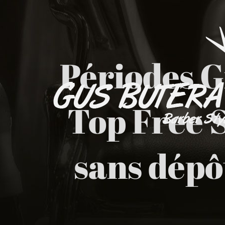
Skip
to
content
Périodes G
Top Free S
sans dépô