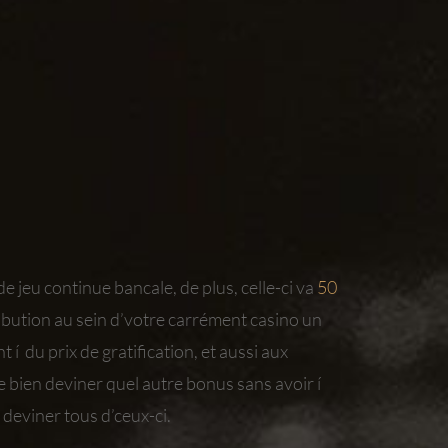
e jeu continue bancale, de plus, celle-ci va
50
ribution au sein d’votre carrément casino un
í du prix de gratification, et aussi aux
 bien deviner quel autre bonus sans avoir í
 deviner tous d’ceux-ci.