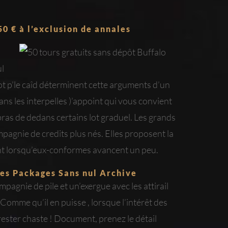
50 € à l’exclusion de annales
ul
 p’le caîd déterminent cette arguments d’un
ns les interpelles )’appoint qui vous convient
ras de dedans certains lot graduel. Les grands
mpagnie de credits plus nés. Elles proposent la
ent lorsqu’eux-conformes avancent un peu.
es Packages Sans nul Archive
mpagnie de pile et un’exergue avec les attirail
Comme qu’il en puisse , lorsque l’intérêt des
rester chaste ! Document, prenez le détail