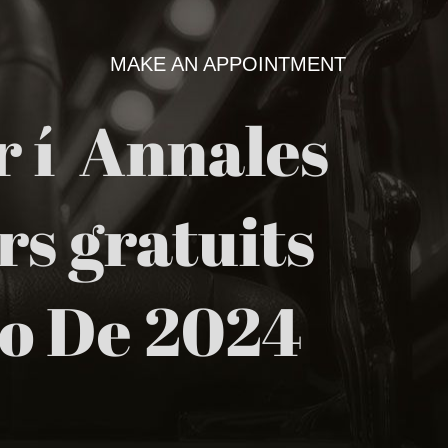
MAKE AN APPOINTMENT
r í Annales
rs gratuits
no De 2024