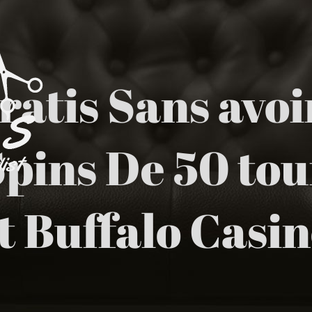
ratis Sans avoi
pins De 50 tou
t Buffalo Casi