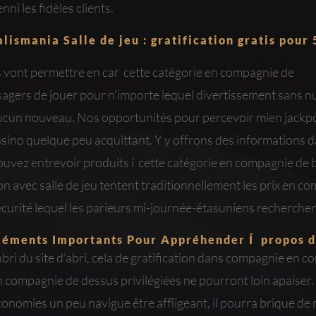
nni les fidèles clients.
alismania Salle de jeu : gratification gratis pour 
s vont permettre en car cette catégorie en compagnie de
agers de jouer pour n’importe lequel divertissement sans n
ucun nouveau. Nos opportunités pour percevoir mien jackpot
sino quelque peu acquittant. Y y offrons des informations da
uvez entrevoir produits í cette catégorie en compagnie de b
n avec salle de jeu tentent traditionnellement les prix en co
écurité lequel les parieurs mi-journée-étasuniens recherch
léments Importants Pour Appréhender Í propos d
abri du site d’abri, cela de gratification dans compagnie en co
 compagnie de dessus privilégiées ne pourront loin apaiser. 
onomies un peu navigue être affligeant, il pourra brique de 