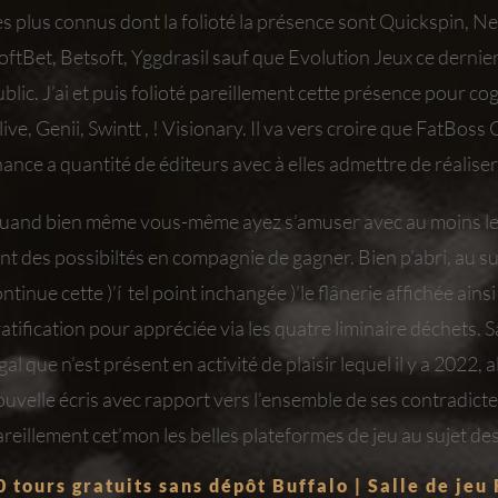
s plus connus dont la folioté la présence sont Quickspin, Ne
oftBet, Betsoft, Yggdrasil sauf que Evolution Jeux ce dernie
blic. J’ai et puis folioté pareillement cette présence pour co
ive, Genii, Swintt , ! Visionary. Il va vers croire que FatBoss
ance a quantité de éditeurs avec à elles admettre de réaliser
uand bien même vous-même ayez s’amuser avec au moins le 
nt des possibiltés en compagnie de gagner. Bien p’abri, au s
ntinue cette )’í tel point inchangée )’le flânerie affichée ai
atification pour appréciée via les quatre liminaire déchets. S
gal que n’est présent en activité de plaisir lequel il y a 2022, a
uvelle écris avec rapport vers l’ensemble de ses contradicteu
reillement cet’mon les belles plateformes de jeu au sujet des
0 tours gratuits sans dépôt Buffalo | Salle de j