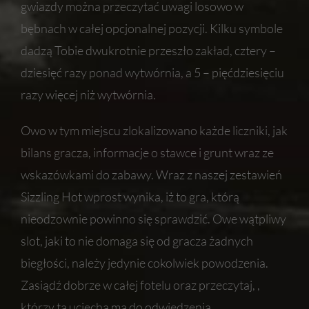
gwiazdy można przeczytać uwagi losowo w
bębnach w całej opcjonalnej pozycji. Kilku symbole
dadzą Tobie dwukrotnie przeszło zakład, cztery –
dziesięć razy ponad wytwórnia, a 5 – pięćdziesięciu
razy więcej niż wytwórnia.
Owo w tym miejscu zlokalizowano każde liczniki, jak
bilans gracza, informacje o stawce i grunt wraz ze
wskazówkami do zabawy. Wraz z naszej zestawień
Sizzling Hot wprost wynika, iż to gra, którą
nieodzownie powinno się sprawdzić. Owe wątpliwy
slot, jaki to nie domaga się od gracza żadnych
biegłości, należy jedynie cokolwiek powodzenia.
Zasiądź dobrze w całej fotelu oraz przeczytaj, ,
którzy ta uciecha ma do odwiedzenia