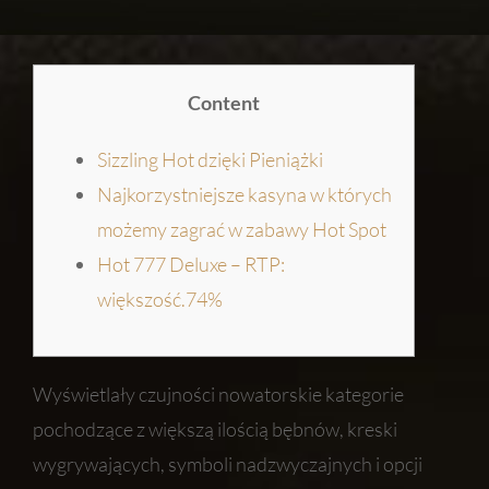
Content
Sizzling Hot dzięki Pieniążki
Najkorzystniejsze kasyna w których
możemy zagrać w zabawy Hot Spot
Hot 777 Deluxe – RTP:
większość.74%
Wyświetlały czujności nowatorskie kategorie
pochodzące z większą ilością bębnów, kreski
wygrywających, symboli nadzwyczajnych i opcji