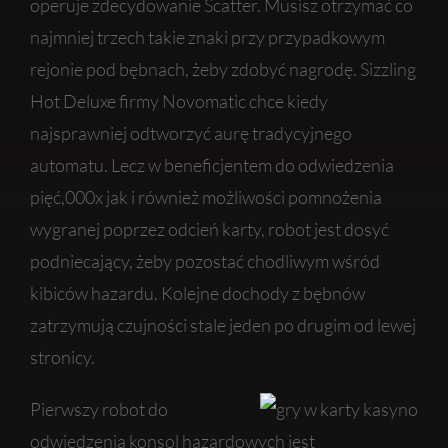
operuje zdecydowanie Scatter. Musisz otrzymać co
najmniej trzech takie znaki przy przypadkowym
rejonie pod bębnach, żeby zdobyć nagrodę. Sizzling
Hot Deluxe firmy Novomatic chce kiedy
najsprawniej odtworzyć aurę tradycyjnego
automatu. Lecz w beneficjentem do odwiedzenia
pięć,000x jak i również możliwości pomnożenia
wygranej poprzez odcień karty, robot jest dosyć
podniecający, żeby pozostać chodliwym wśród
kibiców hazardu. Kolejne dochody z bębnów
zatrzymują czujności stale jeden po drugim od lewej
stronicy.
Pierwszy robot do
odwiedzenia konsol hazardowych jest