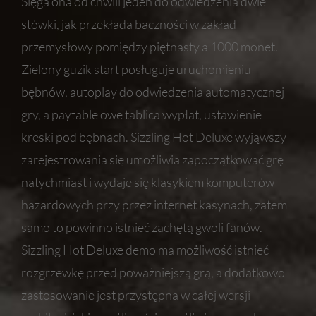
Sięga ona od chwili jeden do odwiedzenia dwie
stówki, jak przekłada baczności w zakład
przemysłowy pomiędzy piętnasty a 1000 monet.
Zielony guzik start posługuje uruchomieniu
bębnów, autoplay do odwiedzenia automatycznej
gry, a paytable owe tablica wypłat, ustawienie
kreski pod bębnach. Sizzling Hot Deluxe wyjąwszy
zarejestrowania się umożliwia zapoczątkować grę
natychmiast i wydaje się klasykiem komputerów
hazardowych przy przez internet kasynach, zatem
samo to powinno istnieć zachętą gwoli fanów.
Sizzling Hot Deluxe demo ma możliwość istnieć
rozgrzewkę przed poważniejszą grą, a dodatkowo
zastosowanie jest przystępna w całej wersji