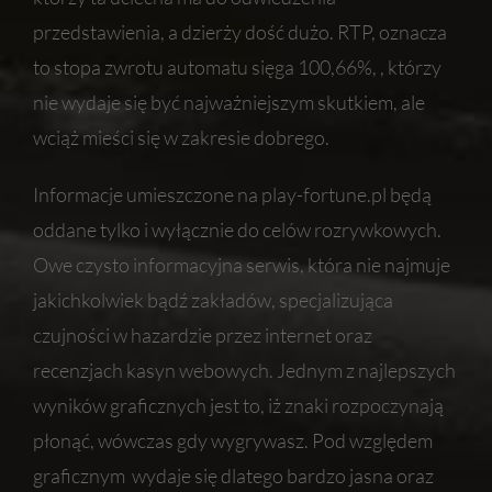
przedstawienia, a dzierży dość dużo. RTP, oznacza
to stopa zwrotu automatu sięga 100,66%, , którzy
nie wydaje się być najważniejszym skutkiem, ale
wciąż mieści się w zakresie dobrego.
Informacje umieszczone na play-fortune.pl będą
oddane tylko i wyłącznie do celów rozrywkowych.
Owe czysto informacyjna serwis, która nie najmuje
jakichkolwiek bądź zakładów, specjalizująca
czujności w hazardzie przez internet oraz
recenzjach kasyn webowych. Jednym z najlepszych
wyników graficznych jest to, iż znaki rozpoczynają
płonąć, wówczas gdy wygrywasz. Pod względem
graficznym wydaje się dlatego bardzo jasna oraz