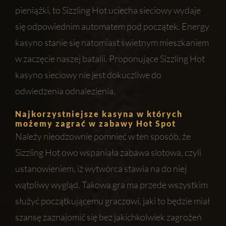
pieniążki, to Sizzling Hot uciecha sieciowy wydaje
się odpowiednim automatem pod początek. Energy
kasyno stanie się natomiast świetnym mieszkaniem
w zaczęcie naszej batalii. Proponujące Sizzling Hot
kasyno sieciowy nie jest dokuczliwe do
odwiedzenia odnalezienia.
Najkorzystniejsze kasyna w których
możemy zagrać w zabawy Hot Spot
Należy nieodzownie pomnieć w ten sposób, że
Sizzling Hot owo wspaniała zabawa slotowa, czyli
ustanowieniem, iż wytwórca stawia na do niej
wątpliwy wygląd. Takowa gra ma przede wszystkim
służyć początkującemu graczowi, jaki to będzie miał
szansę zaznajomić się bez jakichkolwiek zagrożeń