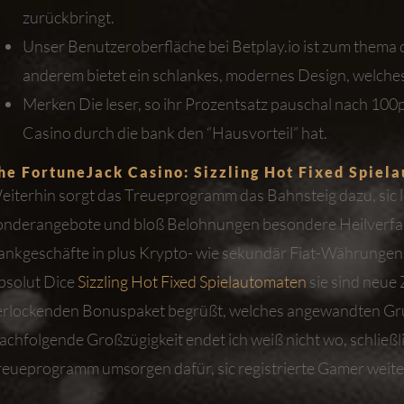
zurückbringt.
Unser Benutzeroberfläche bei Betplay.io ist zum thema d
anderem bietet ein schlankes, modernes Design, welches
Merken Die leser, so ihr Prozentsatz pauschal nach 100p
Casino durch die bank den “Hausvorteil” hat.
he FortuneJack Casino: Sizzling Hot Fixed Spiel
eiterhin sorgt das Treueprogramm das Bahnsteig dazu, sic lo
onderangebote und bloß Belohnungen besondere Heilverfahren
nkgeschäfte in plus Krypto- wie sekundär Fiat-Währungen ko
bsolut Dice
Sizzling Hot Fixed Spielautomaten
sie sind neue
erlockenden Bonuspaket begrüßt, welches angewandten Grund
achfolgende Großzügigkeit endet ich weiß nicht wo, schließ
reueprogramm umsorgen dafür, sic registrierte Gamer weiter