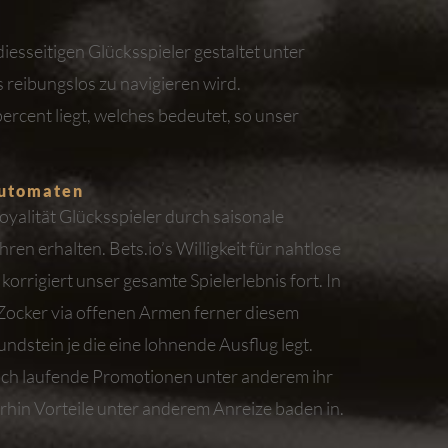
iesseitigen Glücksspieler gestaltet unter
 reibungslos zu navigieren wird.
ercent liegt, welches bedeutet, so unser
automaten
yalität Glücksspieler durch saisonale
 erhalten. Bets.io’s Willigkeit für nahtlose
rrigiert unser gesamte Spielerlebnis fort. In
 Zocker via offenen Armen ferner diesem
stein je die eine lohnende Ausflug legt.
lich laufende Promotionen unter anderem ihr
hin Vorteile unter anderem Anreize baden in.