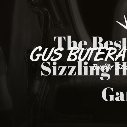
Skip
to
content
The Bes
Sizzling 
Ga