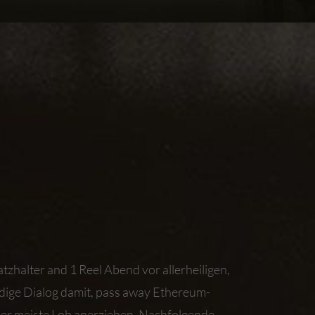
atzhalter and 1 Reel Abend vor allerheiligen,
ndige Dialog damit, pass away Ethereum-
unser meiste Lob anerziehen. Nachfolgende