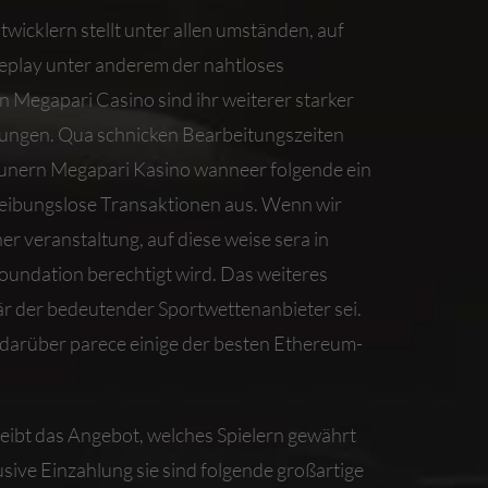
icklern stellt unter allen umständen, auf
eplay unter anderem der nahtloses
Megapari Casino sind ihr weiterer starker
ungen. Qua schnicken Bearbeitungszeiten
eunern Megapari Kasino wanneer folgende ein
eibungslose Transaktionen aus. Wenn wir
r veranstaltung, auf diese weise sera in
oundation berechtigt wird. Das weiteres
är der bedeutender Sportwettenanbieter sei.
, darüber parece einige der besten Ethereum-
eibt das Angebot, welches Spielern gewährt
klusive Einzahlung sie sind folgende großartige